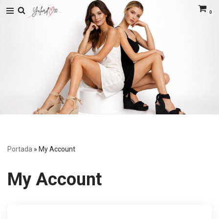
0
Saltar
al
contenido
Portada
»
My Account
My Account