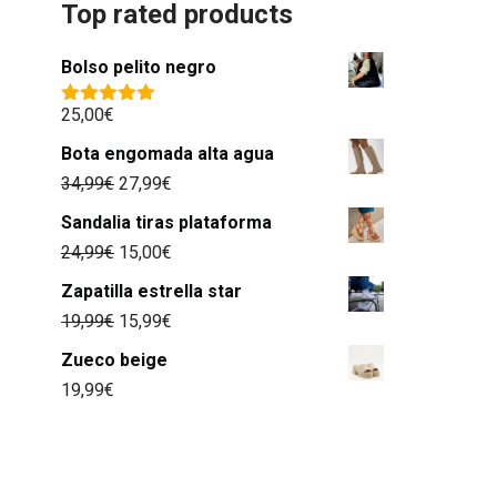
Top rated products
Bolso pelito negro
25,00
€
Valorado
con
5.00
de
Bota engomada alta agua
5
34,99
€
27,99
€
Sandalia tiras plataforma
24,99
€
15,00
€
Zapatilla estrella star
19,99
€
15,99
€
Zueco beige
19,99
€