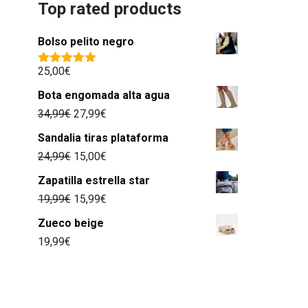
Top rated products
Bolso pelito negro
25,00
€
Valorado
con
5.00
de
Bota engomada alta agua
5
34,99
€
27,99
€
Sandalia tiras plataforma
24,99
€
15,00
€
Zapatilla estrella star
19,99
€
15,99
€
Zueco beige
19,99
€