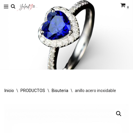
0
Saltar
al
contenido
Inicio
\
PRODUCTOS
\
Bisuteria
\
anillo acero inoxidable