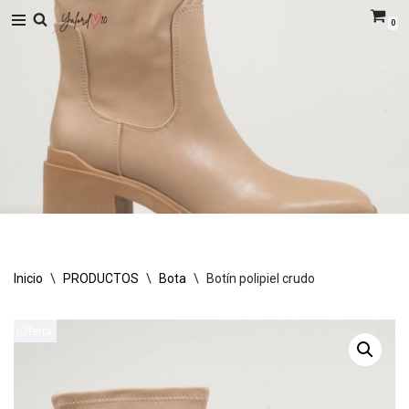
0
Saltar
al
contenido
Inicio
\
PRODUCTOS
\
Bota
\
Botín polipiel crudo
¡Oferta!