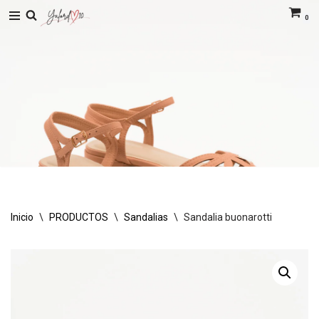
0
Saltar
al
contenido
Inicio
\
PRODUCTOS
\
Sandalias
\
Sandalia buonarotti