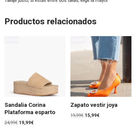
Tallaje justo, si estás entre dos tallas, elige la mayor
Productos relacionados
¡Oferta!
¡Oferta!
Sandalia Corina
Zapato vestir joya
Plataforma esparto
19,99
€
15,99
€
24,99
€
19,99
€