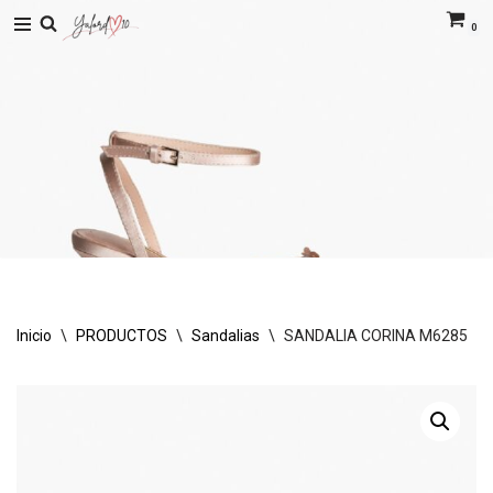
0
Saltar
al
contenido
Inicio
\
PRODUCTOS
\
Sandalias
\
SANDALIA CORINA M6285