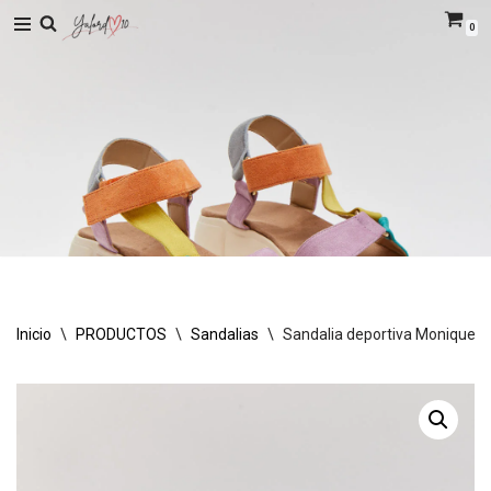
0
Saltar
al
contenido
Inicio
\
PRODUCTOS
\
Sandalias
\
Sandalia deportiva Monique