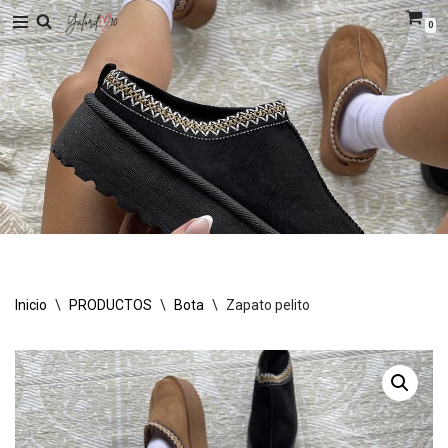
0
Saltar
al
contenido
Inicio
\
PRODUCTOS
\
Bota
\
Zapato pelito