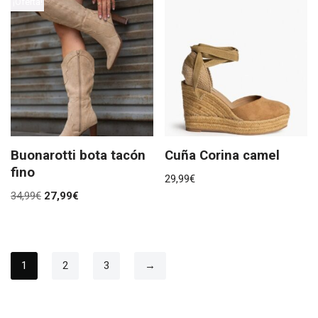
¡Oferta!
Buonarotti bota tacón
Cuña Corina camel
fino
29,99
€
34,99
€
27,99
€
1
2
3
→