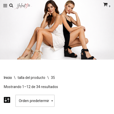
0
Saltar
al
contenido
Inicio
\
talla del producto
\
35
Mostrando 1–12 de 34 resultados