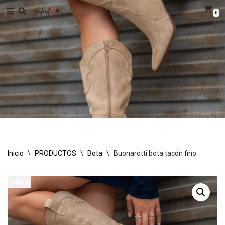
0
Saltar
al
contenido
Inicio
\
PRODUCTOS
\
Bota
\
Buonarotti bota tacón fino
¡Oferta!