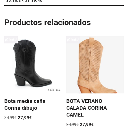
35
,
36
,
37
,
38
,
39
,
40
Productos relacionados
¡Oferta!
¡Oferta!
Bota media caña
BOTA VERANO
Corina dibujo
CALADA CORINA
CAMEL
34,99
€
27,99
€
34,99
€
27,99
€