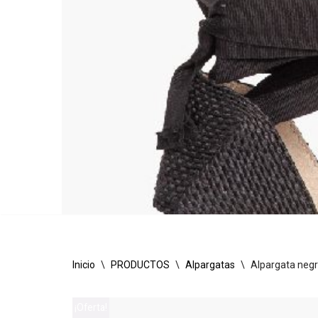
Inicio
\
PRODUCTOS
\
Alpargatas
\
Alpargata negr
¡Oferta!