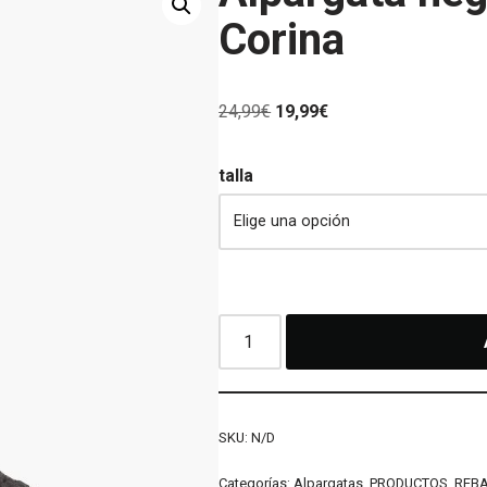
Corina
24,99
€
19,99
€
talla
SKU:
N/D
Categorías:
Alpargatas
,
PRODUCTOS
,
REB