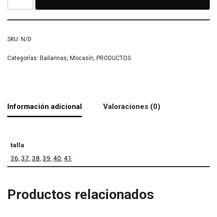
SKU:
N/D
Categorías:
Bailarinas
,
Mocasín
,
PRODUCTOS
Información adicional
Valoraciones (0)
talla
36
,
37
,
38
,
39
,
40
,
41
Productos relacionados