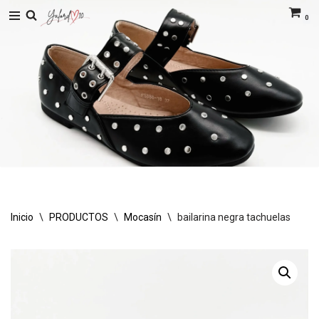
0
Saltar
al
contenido
Inicio
\
PRODUCTOS
\
Mocasín
\
bailarina negra tachuelas