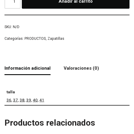
Añadir al carrito
SKU:
N/D
Categorías:
PRODUCTOS
,
Zapatillas
Información adicional
Valoraciones (0)
talla
36
,
37
,
38
,
39
,
40
,
41
Productos relacionados