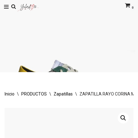
0
Saltar
al
contenido
Inicio
\
PRODUCTOS
\
Zapatillas
\
ZAPATILLA RAYO CORINA M6